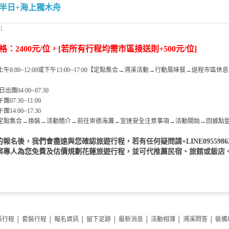
溪半日+海上獨木舟
21
格：2400
元/位，[若
所有行程均
需市區接送則+500元/位]
午8:00~12:00或下午13:00~17:00【定點集合→溯溪活動→行動風味餐→返程市區休
團04:00~07:30
:30~11:00
:00~17:30
集合→換裝→活動簡介→前往崇德海灘→宣達安全注意事項→活動開始→回據點盥
的報名後，我們會盡速與您確認旅遊行程，
若有任何疑問請+LINE095598
案專人為您免費及估價規劃花蓮旅遊行程，並可代推薦民宿、旅館或飯店
溪行程
│
套裝行程
│
報名資訊
│
留下足跡
│
最新消息
│
活動相簿
│
溯溪問答
│
裝備