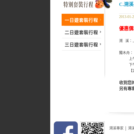
C.溯
2013-01-
一日遊套裝行程
優惠
價
二日遊套裝行程
溯 溪：上
三日遊套裝行程
獨木舟：日出
上午團07
下午團14
【定點
收到您
另有專
溯溪專家
│
溯