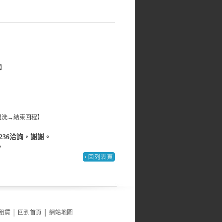
息】
洗→結束回程】
6236洽詢，謝謝。
。
租賃
│
回到首頁
│
網站地圖