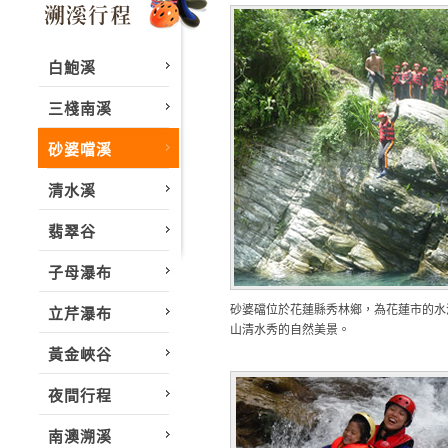
白鮑溪
三棧南溪
砂婆噹溪
清水溪
翡翠谷
子母瀑布
砂婆礑位於花蓮縣秀林鄉，為花蓮市的水
立芹瀑布
山清水秀的自然美景。
黃金峽谷
夜間行程
南澳溯溪