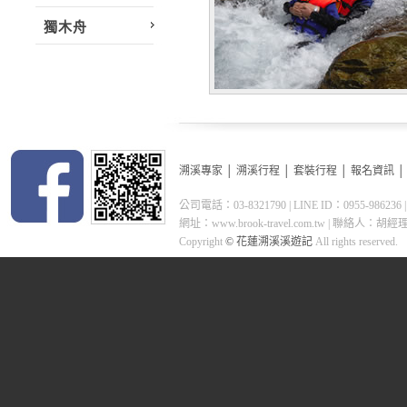
獨木舟
溯溪專家
│
溯溪行程
│
套裝行程
│
報名資訊
公司電話：03-8321790 | LINE ID：0955-98
網址：www.brook-travel.com.tw | 聯絡人：胡經理 0955-
Copyright
© 花蓮溯溪溪遊記
All rights reserved.